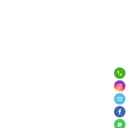
跳
至
內
容