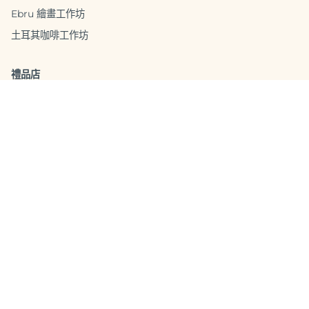
Ebru 繪畫工作坊
土耳其咖啡工作坊
禮品店
自製家居套件
土耳其美食
禮品卡
手工馬賽克燈
配件
服務項目
場地租借
合作